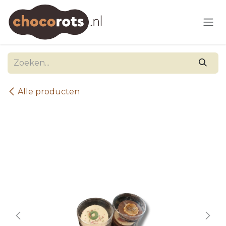
Overslaan naar inhoud
Alle producten