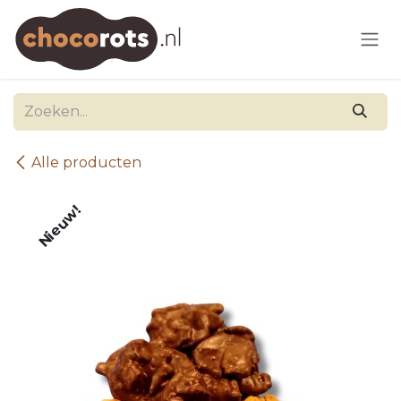
Overslaan naar inhoud
Alle producten
Nieuw!