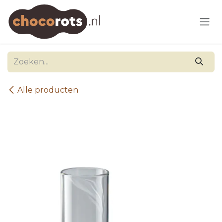
Overslaan naar inhoud
Alle producten