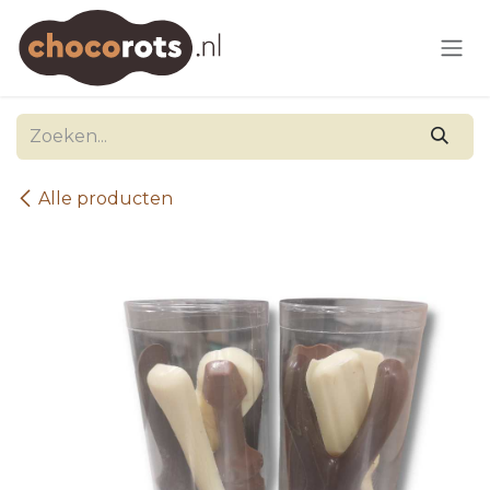
Overslaan naar inhoud
Alle producten