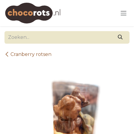
Overslaan naar inhoud
Cranberry rotsen