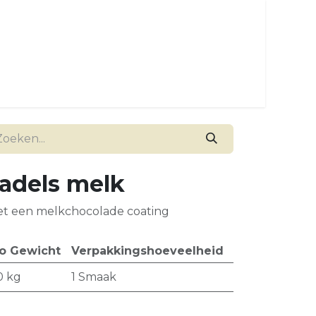
adels melk
et een melkchocolade coating
o Gewicht
Verpakkingshoeveelheid
0
kg
1 Smaak