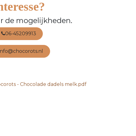
nteresse?
r de mogelijkheden.
06-45209913
info@chocorots.nl
corots - Chocolade dadels melk.pdf