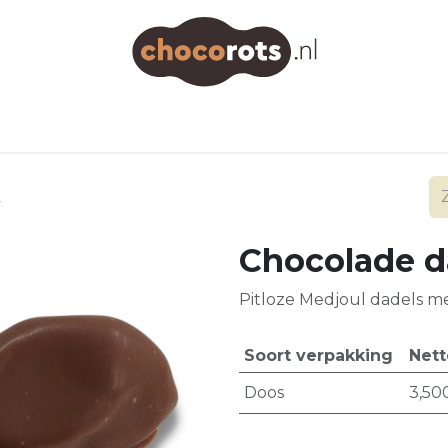
Startpagina
Onze producten
Nieuws
k
Chocolade d
Pitloze Medjoul dadels m
Soort verpakking
Nett
Doos
3,50