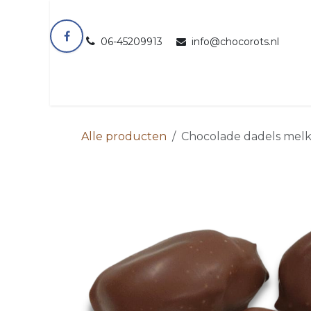
Overslaan naar inhoud
06-45209913
info@chocorots.nl
Alle producten
Chocolade dadels mel